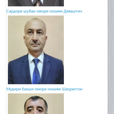
Cардори шубаи омори ноҳияи Деваштич
Мудири бахши омори ноҳияи Шаҳристон