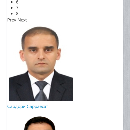
k
6
7
8
Prev
Next
Cардори Сарраёсат