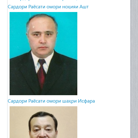
Сардори Раёсати омори ноҳияи Ашт
Сардори Раёсати омори шаҳри Исфара