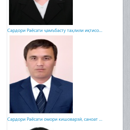
Сардори Раёсати ҷамъбасту таҳлили иқтисо…
Сардори Раёсати омори кишоварзӣ, саноат …