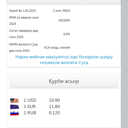
Аҳолӣ ба 1.01.2025
2 млн. 966.0
ИНИ аз аввали соли
100
,04%
2024
Сатҳи таваррум дар
0,4%
соли 2024
МММ вилояти Суғд
42,4 млрд. сомонӣ
дар соли 2024
Нархи миёнаи маҳсулотҳо дар бозорҳои
шаҳру
ноҳияҳои вилояти Суғд
Қурби асъор
1 USD
10.90
1 EUR
11.80
1 RUB
0.120