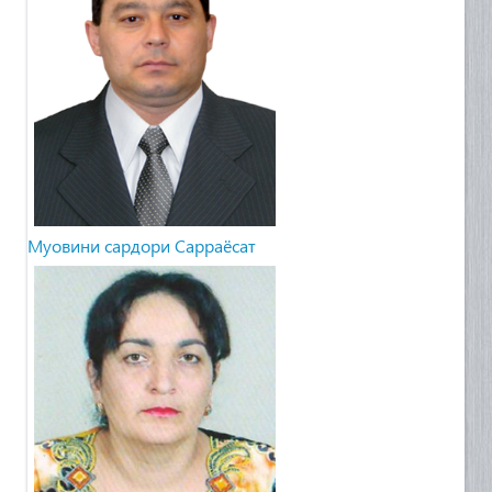
Муовини сардори Сарраёсат