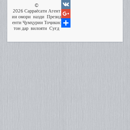
a
T
©
2026
Сарраёсати
Агент
c
w
V
ии
омори
назди
Презид
e
i
K
G
енти
Ҷумҳурии
Тоҷикис
тон
дар
вилояти
Суғд
b
t
o
Р
o
t
o
е
o
e
g
с
k
r
l
у
e
р
+
с