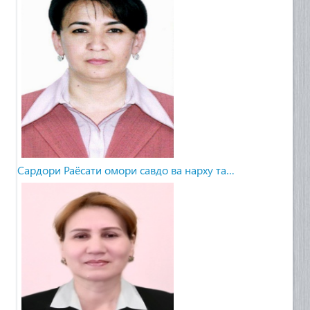
Сардори Раёсати омори савдо ва нарху та…