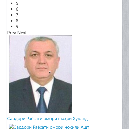
5
6
7
8
9
Prev
Next
Cардори Раёсати омори шаҳри Хуҷанд