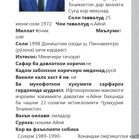
Тоҷикистон
дар
вилояти
Суғд
кор
мекунад
.
Соли таввалуд
25
июни соли 1972
Чои таваллуд
н.Айнӣ
Миллат т
очик
Маълумо
т
олӣ
Соли
1998 Донишгохи озоди ш. Панчакентро
(рӯзона) хатм кардааст.
Ихтисос
:
Менечери тичорат
Сафар ба давлатхои хоричи
.не
Кадом забонхои хоричиро медонад
.русӣ
Вакили халк хаст ё не
. не
Ба мукофотхои хукумати сарфароз
гардонида шудааст.
Ифтихорномаи макомоти
ичроияи хокимияти давлатии н.Айни бахшида
ба чашни 22-солагии истиклолияти Ҷумҳурии
Тоҷикистон
Вазъи оилавӣ
: оиладор
Суроға:
ноҳияи Айнӣ
Кор ва фаъолияти собика
Солҳои 1989-1990-
Хонандаи омӯзишгоҳи кас