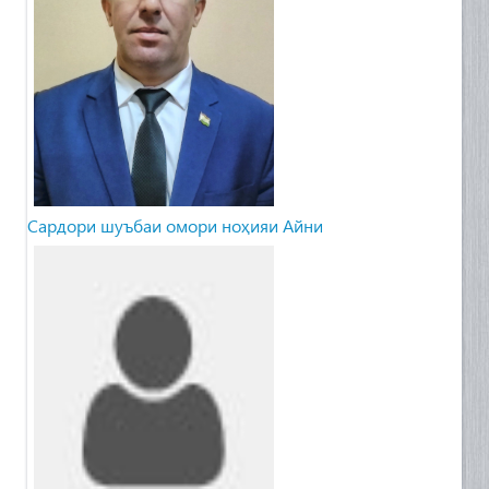
Сардори шуъбаи омори ноҳияи Айни