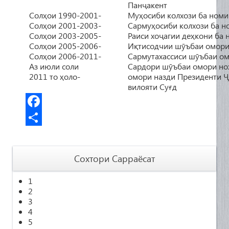
Панҷакент
Солҳои 1990-2001-
Муҳосиби колхози ба номи 
Солҳои 2001-2003-
Сармуҳосиби колхози ба н
Солҳои 2003-2005-
Раиси хоҷагии деҳкони ба
Солҳои 2005-2006-
Иқтисодчии шӯъбаи омори
Солҳои 2006-2011-
Сармутахассиси шӯъбаи о
Аз июли соли
Сардори шӯъбаи омори но
2011 то ҳоло-
омори назди Президенти 
вилояти Суғд
F
a
S
c
h
Сохтори Сарраёсат
e
a
1
b
r
2
o
e
3
4
o
5