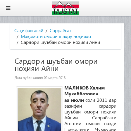
Саҳифаи аслӣ
Сарраёсат
Мақомоти омори шаҳру ноҳияҳо
Сардори шуъбаи омори ноҳияи Айни
Сардори шуъбаи омори
ноҳияи Айни
Дата публикации:
09 марта 2018
.
МАЛИКОВ
Халим
Мухаббатович
аз
июли
соли
2011
дар
вазифаи
сардори
шуъбаи
омори
ноҳияи
Айнии
Сарраёсати
Агентии
омори
назди
Президенти
Ҷумҳурии