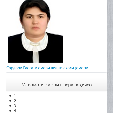
Cардори Раёсати омори шуғли аҳолӣ (омори…
Мақомоти омори шаҳру ноҳияҳо
1
2
3
4