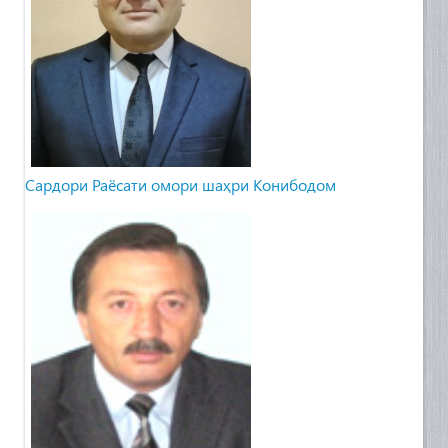
Сардори Раёсати омори шаҳри Конибодом