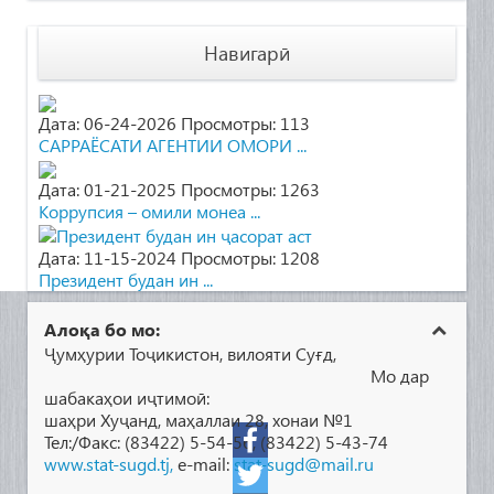
Навигарӣ
Дата: 06-24-2026
Просмотры: 113
САРРАЁСАТИ АГЕНТИИ ОМОРИ ...
Дата: 01-21-2025
Просмотры: 1263
Коррупсия – омили монеа ...
Дата: 11-15-2024
Просмотры: 1208
Президент будан ин ...
Алоқа бо мо:
Ҷумҳурии Тоҷикистон, вилояти Суғд,
Мо дар
шабакаҳои иҷтимоӣ:
шаҳри Хуҷанд, маҳаллаи 28, хонаи №1
Тел:/Факс: (83422) 5-54-56, (83422) 5-43-74
www.stat-sugd.tj,
e-mail:
stat-sugd@mail.ru
F