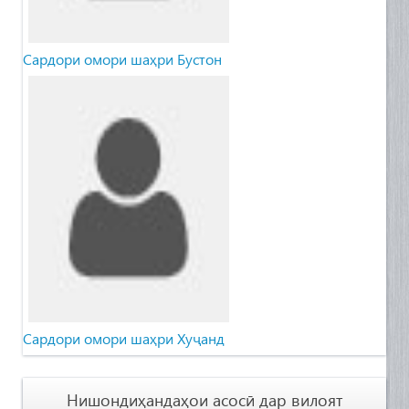
Сардори омори шаҳри Бустон
Сардори омори шаҳри Хуҷанд
Нишондиҳандаҳои асосӣ дар вилоят