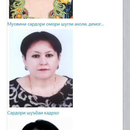
Муовини сардори омори шугли ахоли, демог…
Сардори шуъбаи кадрҳо