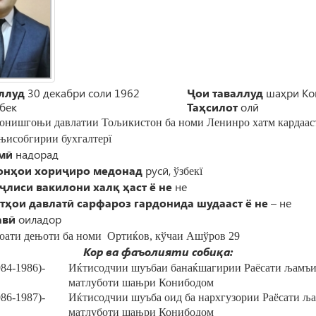
ллуд
30 декабри соли 1962
Ҷои таваллуд
шаҳри К
збек
Таҳсилот
олӣ
Донишго
њ
и давлатии То
љ
икистон ба номи Ленинро хатм кардаас
њ
исобгирии бухгалтер
ї
лмӣ
надорад
онҳои хориҷиро медонад
русӣ,
ўзбек
ї
ҷлиси вакилони халқ ҳаст ё не
не
тҳои давлатӣ сарфароз гардонида шудааст ё не
– не
авӣ
оиладор
оати де
њ
оти ба номи Орти
ќ
ов, кўчаи
Ашўров 29
Кор ва фаъолияти собиқа:
984-1986)-
И
ќ
тисодчии шуъбаи бана
ќ
шагирии Раёсати
љ
амъи
матлуботи ша
њ
ри Конибодом
986-1987)-
И
ќ
тисодчии шуъба оид ба нархгузории Раёсати
љ
матлуботи ша
њ
ри Конибодом