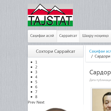
Саҳифаи аслӣ
Сарраёсат
Шаҳру ноҳияҳо
Сохтори Сарраёсат
Саҳифаи ас
Сардори
1
2
Сардор
3
4
Дата публикац
5
6
7
8
Prev
Next