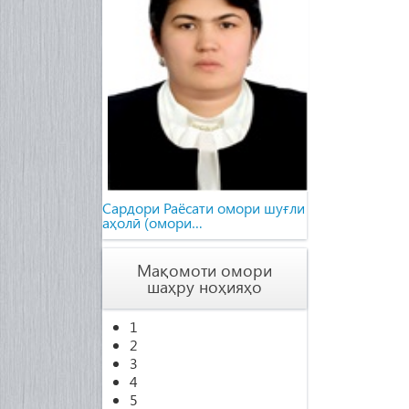
Cардори Раёсати омори шуғли
аҳолӣ (омори…
Мақомоти омори
шаҳру ноҳияҳо
1
2
3
4
5