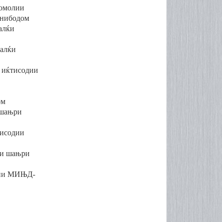
сомолии
онибодом
ал
ќ
и
хал
ќ
и
 и
ќ
тисодии
ом
ша
њ
ри
тисодии
и ша
њ
ри
ии МИ
Њ
Д-