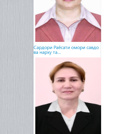
Сардори Раёсати омори савдо
ва нарху та…