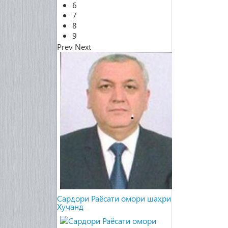
6
7
8
9
Prev
Next
Cардори Раёсати омори шаҳри
Хуҷанд