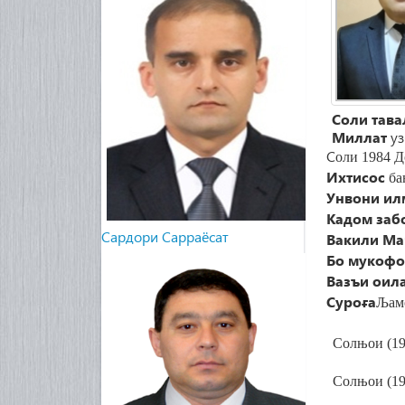
Соли тава
Миллат
у
С
оли 1984 
Ихтисос
ба
Унвони и
Кадом заб
Cардори Сарраёсат
Вакили Ма
Бо мукофо
Вазъи оил
Суроға
Љ
ам
Сол
њ
ои (1
Сол
њ
ои (1