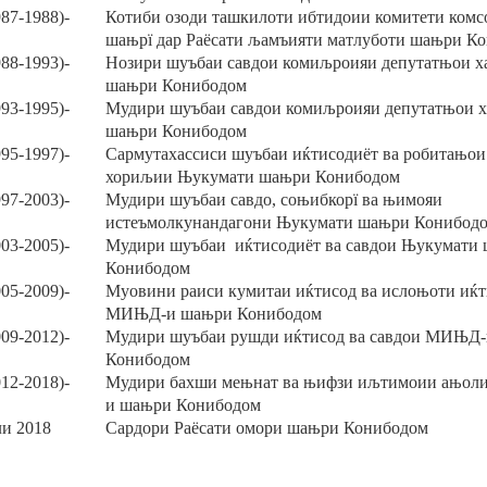
987-1988)-
Котиби озоди ташкилоти ибтидоии комитети ком
ша
њ
р
ї
дар Раёсати
љ
амъияти матлуботи ша
њ
ри К
988-1993)-
Нозири шуъбаи савдои коми
љ
роияи депутат
њ
ои х
ша
њ
ри Конибодом
993-1995)-
Мудири шуъбаи савдои коми
љ
роияи депутат
њ
ои 
ша
њ
ри Конибодом
995-1997)-
Сармутахассиси шуъбаи и
ќ
тисодиёт ва робита
њ
ои
хори
љ
ии
Њ
укумати ша
њ
ри Конибодом
997-2003)-
Мудири шуъбаи савдо, со
њ
ибкор
ї
ва
њ
имояи
истеъмолкунандагони
Њ
укумати ша
њ
ри Конибод
003-2005)-
Мудири шуъбаи и
ќ
тисодиёт ва савдои
Њ
укумати 
Конибодом
05-2009)-
Муовини раиси кумитаи и
ќ
тисод ва исло
њ
оти и
ќ
МИ
Њ
Д-и ша
њ
ри Конибодом
009-2012)-
Мудири шуъбаи рушди и
ќ
тисод ва савдои МИ
Њ
Д-
Конибодом
012-2018)-
Мудири бахши ме
њ
нат ва
њ
ифзи и
љ
тимоии а
њ
ол
и ша
њ
ри Конибодом
ли 2018
Сардори Раёсати омори ша
њ
ри Конибодом