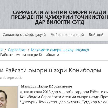
САРРАЁСАТИ АГЕНТИИ ОМОРИ НАЗДИ
ПРЕЗИДЕНТИ ҶУМҲУРИИ ТОҶИКИСТОН
ДАР ВИЛОЯТИ СУҒД
Санадҳои меъёрӣ, ҳуқуқӣ
Ҷойҳои холии корӣ
Бойгонӣ
лӣ
Сарраёсат
Мақомоти омори шаҳру ноҳияҳо
 Раёсати омори шаҳри Конибодом
и Раёсати омори шаҳри Конибодом
ии:
10 марта 2018
.
Мамадов Назир Ибро
ҳ
имович
дар мансаби сардори Раёсати о
аз июли соли 2018
Конибодом Сарраёсати Агентии омори назди Пре
Ҷумҳурии Тоҷикистон дар вилояти Суғд кор мекун