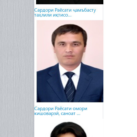
Сардори Раёсати ҷамъбасту
таҳлили иқтисо…
Сардори Раёсати омори
кишоварзӣ, саноат …