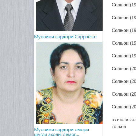
Сол
њ
ои (1
Сол
њ
ои (1
Сол
њ
ои (1
Муовини сардори Сарраёсат
Сол
њ
ои (1
Сол
њ
ои (1
Сол
њ
ои (2
Солњои (20
Сол
њ
ои (2
Сол
њ
ои (2
аз июли со
то
њ
ол
Муовини сардори омори
шугли ахоли, демог…