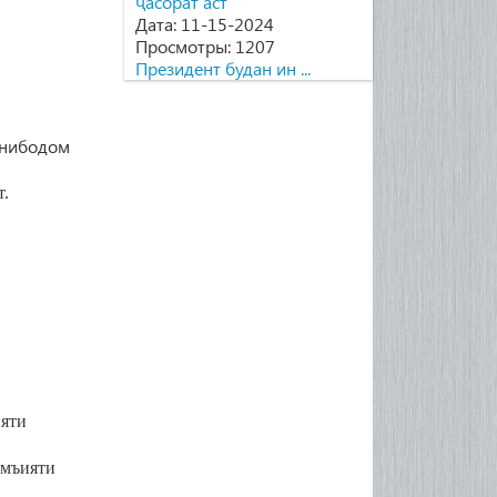
Дата: 11-15-2024
Просмотры: 1207
Президент будан ин ...
онибодом
т.
яти
амъияти