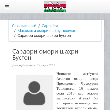
Саҳифаи аслӣ
Сарраёсат
Мақомоти омори шаҳру ноҳияҳо
Сардори омори шаҳри Бустон
Сардори омори шаҳри
Бустон
Дата публикации:
05 марта 2018
.
Нишасти матбуотӣ
Агентии омори назди
Президенти Ҷумҳурии
Тоҷикистон 16 январи
соли 2018 дар толори
маҷлисгоҳи Агентӣ бо
иштироки намояндагони
воситаҳои ахбори омма,