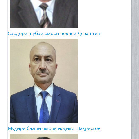
Cардори шубаи омори ноҳияи Деваштич
Мудири бахши омори ноҳияи Шаҳристон