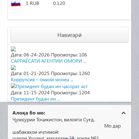
1 RUB
0.120
Навигарӣ
Дата: 06-24-2026
Просмотры: 106
САРРАЁСАТИ АГЕНТИИ ОМОРИ ...
Дата: 01-21-2025
Просмотры: 1260
Коррупсия – омили монеа ...
Дата: 11-15-2024
Просмотры: 1204
Президент будан ин ...
Алоқа бо мо:
Ҷумҳурии Тоҷикистон, вилояти Суғд,
Мо дар
шабакаҳои иҷтимоӣ:
шаҳри Хуҷанд, маҳаллаи 28, хонаи №1