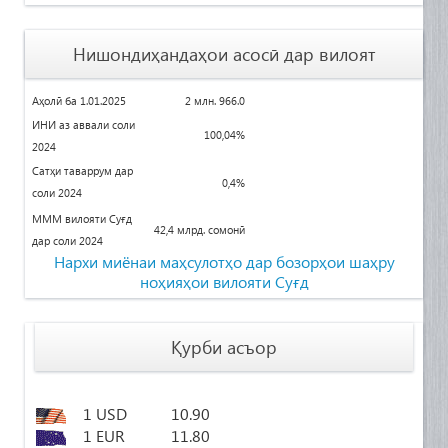
Нишондиҳандаҳои асосӣ дар вилоят
Аҳолӣ ба 1.01.2025
2 млн. 966.0
ИНИ аз аввали соли
100
,04%
2024
Сатҳи таваррум дар
0,4%
соли 2024
МММ вилояти Суғд
42,4 млрд. сомонӣ
дар соли 2024
Нархи миёнаи маҳсулотҳо дар бозорҳои
шаҳру
ноҳияҳои вилояти Суғд
Қурби асъор
1 USD
10.90
1 EUR
11.80