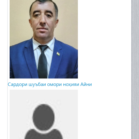
Сардори шуъбаи омори ноҳияи Айни