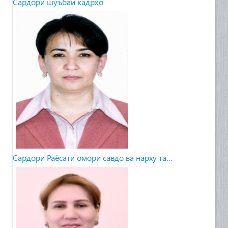
Сардори шуъбаи кадрҳо
Сардори Раёсати омори савдо ва нарху та…