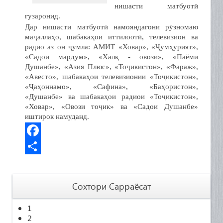
нишасти матбуотӣ
гузаронид.
Дар нишасти матбуотӣ намояндагони рӯзномаю
маҷаллаҳо, шабакаҳои иттилоотӣ, телевизион ва
радио аз он ҷумла: АМИТ «Ховар», «Ҷумҳурият»,
«Садои мардум», «Халқ - овози», «Паёми
Душанбе», «Азия Плюс», «Тоҷикистон», «Фараж»,
«Авесто», шабакаҳои телевизионии «Тоҷикистон»,
«Ҷаҳоннамо», «Сафина», «Баҳористон»,
«Душанбе» ва шабакаҳои радиои «Тоҷикистон»,
«Ховар», «Овози тоҷик» ва «Садои Душанбе»
иштирок намуданд.
F
a
S
c
h
Сохтори Сарраёсат
e
a
1
b
r
2