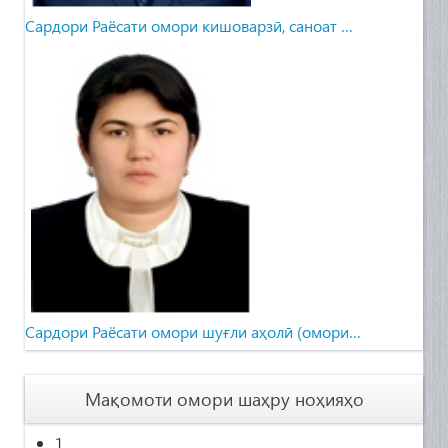
Сардори Раёсати омори кишоварзӣ, саноат …
Cардори Раёсати омори шуғли аҳолӣ (омори…
Мақомоти омори шаҳру ноҳияҳо
1