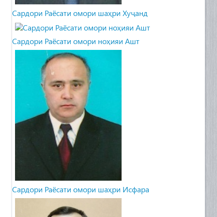
Cардори Раёсати омори шаҳри Хуҷанд
Сардори Раёсати омори ноҳияи Ашт
Сардори Раёсати омори шаҳри Исфара