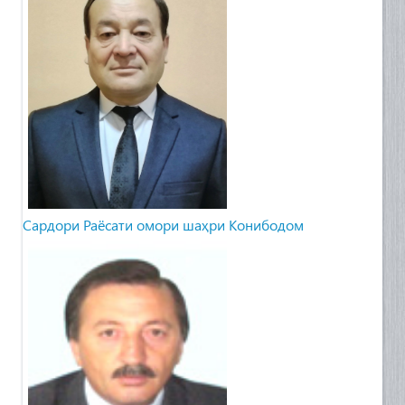
Сардори Раёсати омори шаҳри Конибодом