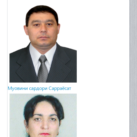
Муовини сардори Сарраёсат