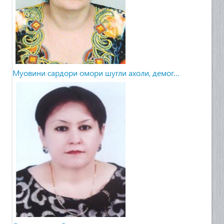
Муовини сардори омори шугли ахоли, демог…