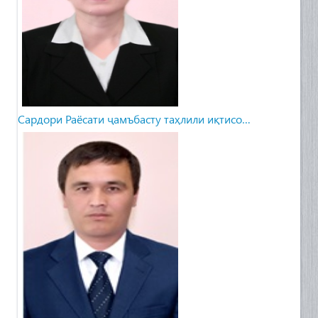
Сардори Раёсати ҷамъбасту таҳлили иқтисо…