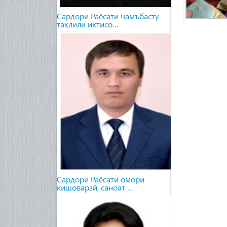
Сардори Раёсати ҷамъбасту
таҳлили иқтисо…
Сардори Раёсати омори
кишоварзӣ, саноат …