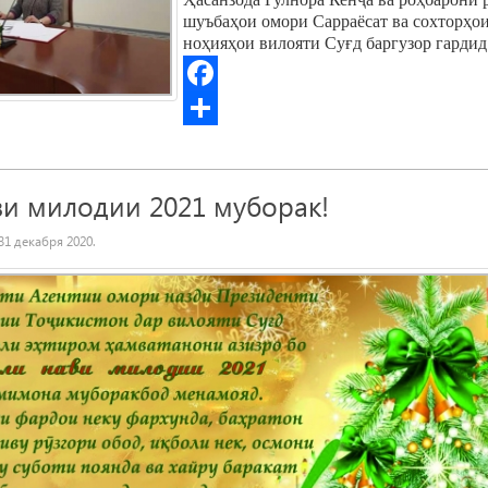
шуъбаҳои омори Сарраёсат ва сохторҳои
ноҳияҳои вилояти Суғд баргузор гардид
Facebook
ви милодии 2021 муборак!
31 декабря 2020
.