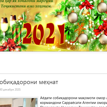
собиқадорони меҳнат
30 декабря 2020
.
Аёдати собиқадорони мақомоти омор а
кормандони Сарраёсати Агентии омори