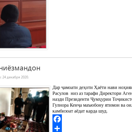
 ниёзмандон
и:
24 декабря 2020
.
Дар
ҷамоати
де
ҳоти
Ҳаёти
нави
ноҳия
Расулов
низ
аз
тарафи
Директори
Аге
назди
Президенти
Ҷумҳурии
То
ҷикист
Гулнора
Кен
ҷа
маъюбону
ятимон
ва
ои
камбизоат
аёдат
карда
шуд
.
Facebook