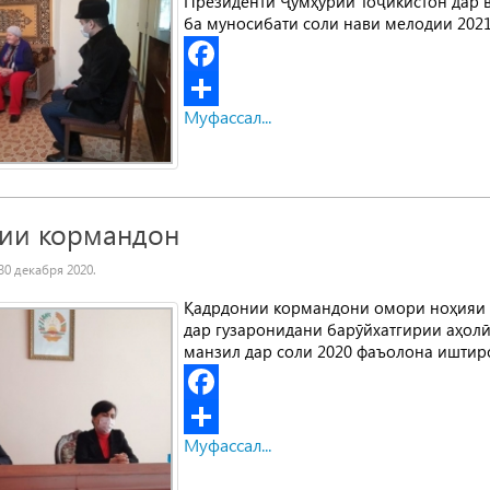
Президенти Ҷумҳурии Тоҷикистон дар в
ба муносибати соли нави мелодии 2021
Facebook
Муфассал...
Share
ии кормандон
30 декабря 2020
.
Қадрдонии кормандони омори ноҳияи С
дар гузаронидани барӯйхатгирии аҳолӣ
манзил дар соли 2020 фаъолона иштир
Facebook
Муфассал...
Share