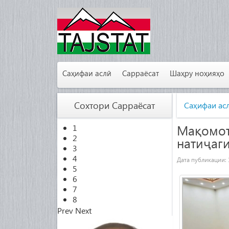
Саҳифаи аслӣ
Сарраёсат
Шаҳру ноҳияҳо
Сохтори Сарраёсат
Саҳифаи ас
Мақомот
1
2
натиҷаг
3
4
Дата публикации:
5
6
7
8
Prev
Next