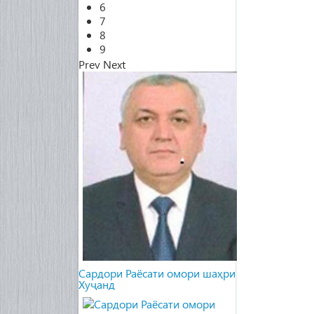
6
7
8
9
Prev
Next
Cардори Раёсати омори шаҳри
Хуҷанд