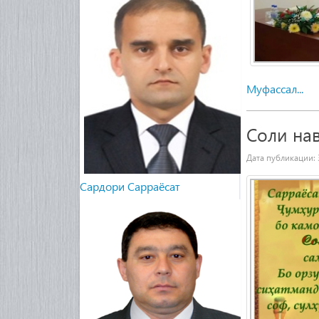
Муфассал...
Share
Соли на
Дата публикации:
Cардори Сарраёсат