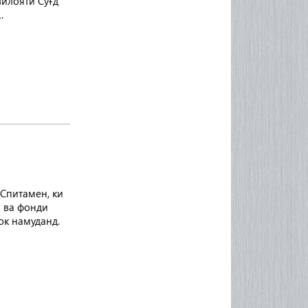
илояти Суғд 
.
питамен, ки 
 ва фонди 
ок намуданд.