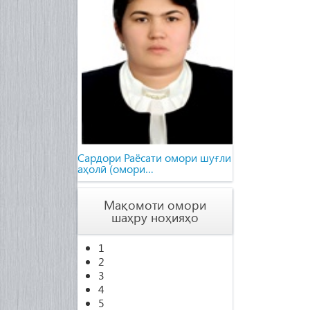
Cардори Раёсати омори шуғли
аҳолӣ (омори…
Мақомоти омори
шаҳру ноҳияҳо
1
2
3
4
5