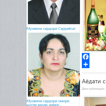
Муовини сардори Сарраёсат
Facebook
Share
Аёдати 
Дата публикации:
Муовини сардори омори
шугли ахоли, демог…