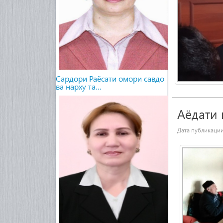
Сардори Раёсати омори савдо
ва нарху та…
Аёдати
Дата публикаци