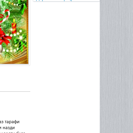
з тарафи 
 назди 