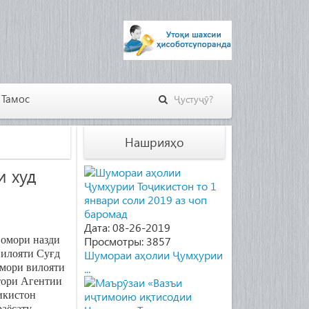
Тамос
Нашрияҳо
и худ
Дата: 08-26-2019
 омори назди
Просмотры: 3857
вилояти Суғд
Шумораи аҳолии Ҷумҳурии
омори вилояти
...
тори Агентии
икистон
раёсату