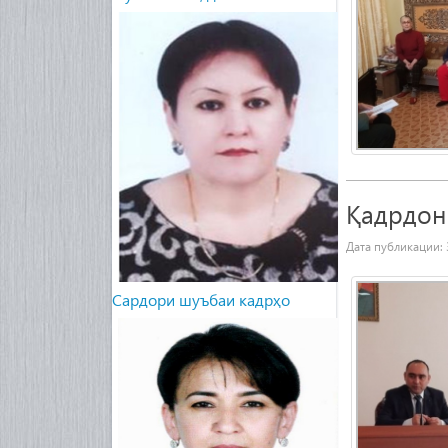
Қадрдон
Дата публикации:
Сардори шуъбаи кадрҳо