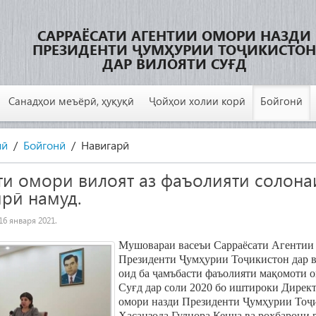
САРРАЁСАТИ АГЕНТИИ ОМОРИ НАЗДИ
ПРЕЗИДЕНТИ ҶУМҲУРИИ ТОҶИКИСТОН
ДАР ВИЛОЯТИ СУҒД
Санадҳои меъёрӣ, ҳуқуқӣ
Ҷойҳои холии корӣ
Бойгонӣ
лӣ
Бойгонӣ
Навигарӣ
и омори вилоят аз фаъолияти солона
ирӣ намуд.
16 января 2021
.
Мушовараи васеъи Сарраёсати Агентии
Президенти Ҷумҳурии Тоҷикистон дар 
оид ба ҷамъбасти фаъолияти мақомоти 
Суғд дар соли 2020 бо иштироки Дирек
омори назди Президенти Ҷумҳурии Тоҷ
Ҳасанзода Гулнора Кенҷа
ва роҳбарони 