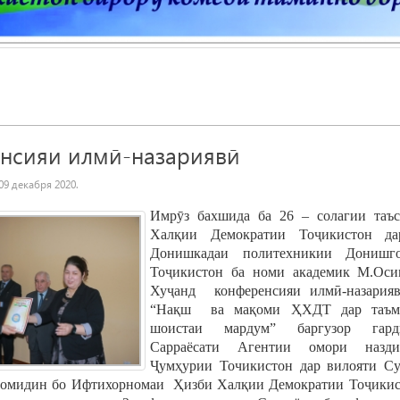
нсияи илмӣ-назариявӣ
09 декабря 2020
.
Имр
ӯ
з
бахшида
ба
26
–
солагии
таъ
Хал
қ
ии
Демократии
То
ҷ
икистон
да
Донишкадаи
политехникии
Донишг
То
ҷ
икистон
ба
номи
академик
М
.
Оси
Ху
ҷ
анд
конференсияи
илм
ӣ
-
назария
“На
қ
ш
ва
ма
қ
оми
Ҳ
ХДТ
дар
таъ
м
шоистаи мардум” баргузор гард
Сарраёсати Агентии омори назди
Ҷ
ум
ҳ
урии
Точикистон
дар
вилояти
С
омидин
бо
Ифтихорномаи
Ҳ
изби
Хал
қ
ии
Демократии
То
ҷ
ики