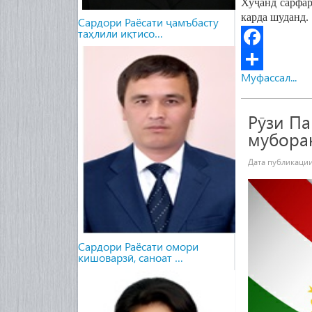
Хуҷанд
сарфар
карда
шуданд
.
Сардори Раёсати ҷамъбасту
таҳлили иқтисо…
Facebook
Муфассал...
Share
Рӯзи П
мубора
Дата публикаци
Сардори Раёсати омори
кишоварзӣ, саноат …