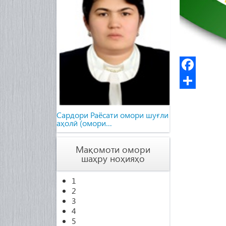
Facebook
Share
Cардори Раёсати омори шуғли
аҳолӣ (омори…
Мақомоти омори
шаҳру ноҳияҳо
1
2
3
4
5