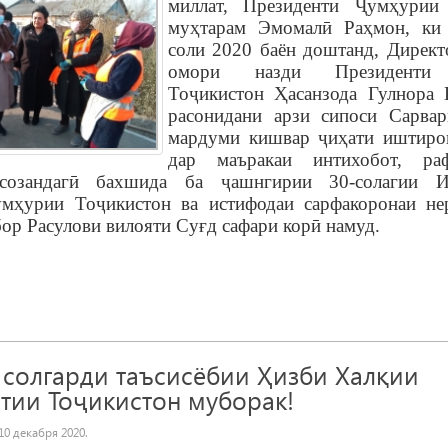
миллат, Президенти
Ҷ
ум
ҳ
урии
му
ҳ
тарам Эмомал
ӣ
Ра
ҳ
мон, ки
соли 2020 баён доштанд,
Директ
омори назди Президенти
Тоҷикистон Ҳасанзода Гулнора 
расонидани арзи сипоси Сарвар
мардуми кишвар ҷиҳати иштиро
дар маъракаи интихобот, ра
созандагӣ бахшида ба ҷашнгирии 30-солагии Ис
умҳурии Тоҷикистон ва истифодаи сарфакоронаи не
ор Расулови вилояти Суғд сафари корӣ намуд.
 солгарди таъсисёбии Ҳизби Халқии
тии Тоҷикистон муборак!
10 декабря 2020
.