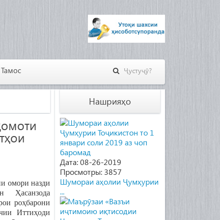
Тамос
Нашрияҳо
қомоти
тҳои
Дата: 08-26-2019
Просмотры: 3857
Шумораи аҳолии Ҷумҳурии
ии омори назди
...
н Ҳасанзода
рои роҳбарони
кчии Иттиҳоди