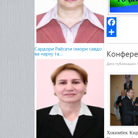
Facebook
Share
Сардори Раёсати омори савдо
Конфере
ва нарху та…
Дата публикации:
Хокимбек
Кир