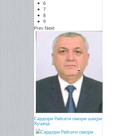
6
7
8
9
Prev
Next
Cардори Раёсати омори шаҳри
Хуҷанд