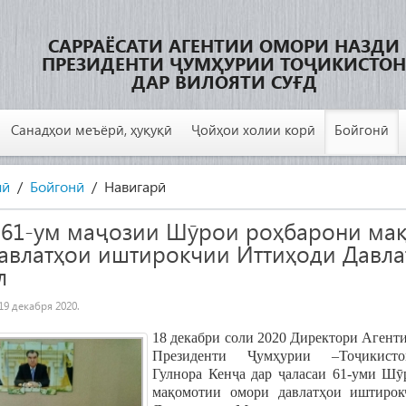
САРРАЁСАТИ АГЕНТИИ ОМОРИ НАЗДИ
ПРЕЗИДЕНТИ ҶУМҲУРИИ ТОҶИКИСТОН
ДАР ВИЛОЯТИ СУҒД
Санадҳои меъёрӣ, ҳуқуқӣ
Ҷойҳои холии корӣ
Бойгонӣ
лӣ
Бойгонӣ
Навигарӣ
 61-ум маҷозии Шӯрои роҳбарони ма
авлатҳои иштирокчии Иттиҳоди Давла
л
19 декабря 2020
.
18 декабри соли 2020 Директори Агент
Президенти Ҷумҳурии –Тоҷикисто
Гулнора Кенҷа дар ҷаласаи 61-уми Шӯ
мақомотии омори давлатҳои иштиро