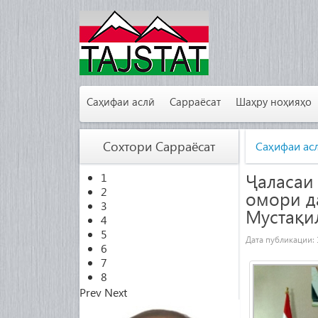
Саҳифаи аслӣ
Сарраёсат
Шаҳру ноҳияҳо
Сохтори Сарраёсат
Саҳифаи ас
Ҷаласаи
1
2
омори д
3
Мустақи
4
5
Дата публикации:
6
7
8
Prev
Next