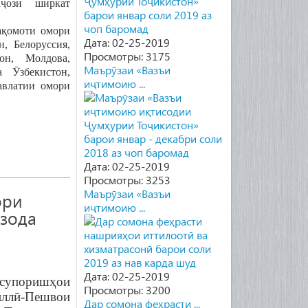
ҷозӣ ширкат
ақомоти омори
Дата: 02-25-2019
, Белоруссия,
Просмотры: 3175
тон, Молдова,
Маърӯзаи «Вазъи
а Ӯзбекистон,
иҷтимоию ...
авлатии омори
Дата: 02-25-2019
Просмотры: 3253
Маърӯзаи «Вазъи
ори
иҷтимоию ...
нзода
Дата: 02-25-2019
супоришҳои
Просмотры: 3200
лл
ӣ
-Пешвои
Дар сомона феҳрасти ...