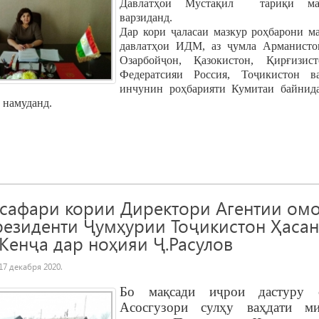
Давлатҳои Мустақил тариқи ма
варзиданд.
Дар кори ҷаласаи мазкур роҳбарони м
давлатҳои ИДМ, аз ҷумла Арманистон
Озарбойҷон, Қазокистон, Қирғизис
Федератсияи Россия, Тоҷикистон в
инчунин роҳбарияти Кумитаи байнид
намуданд.
сафари кории Директори Агентии ом
резиденти Ҷумҳурии Тоҷикистон Ҳаса
Кенҷа дар ноҳияи Ҷ.Расулов
17 декабря 2020
.
Бо мақсади иҷрои дастуру 
Асосгузори сул
ҳ
у ва
ҳ
дати ми