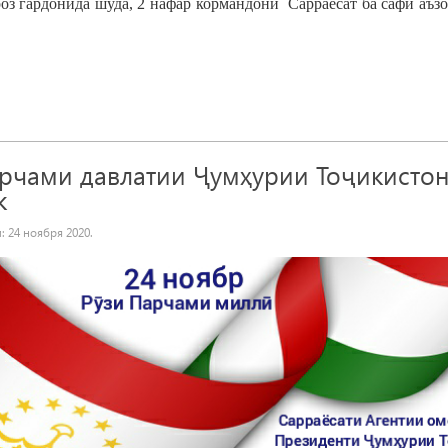
оз
гардонида
шуда
, 2 нафар кормандони Сарраёсат ба сафи аъз
арчами давлатии Ҷумҳурии Тоҷикисто
к
и:
24 ноября 2020
.