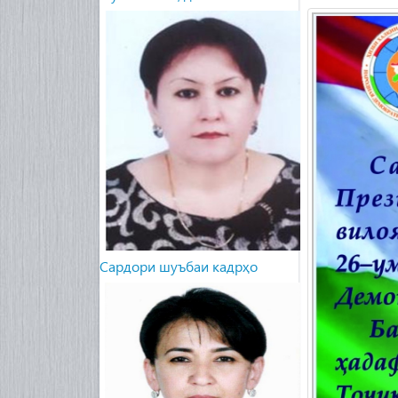
Сардори шуъбаи кадрҳо