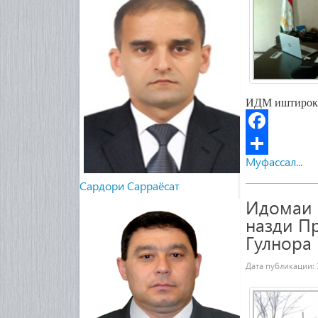
ИДМ иштирок 
Facebook
Муфассал...
Share
Cардори Сарраёсат
Идомаи 
назди П
Гулнора 
Дата публикации: