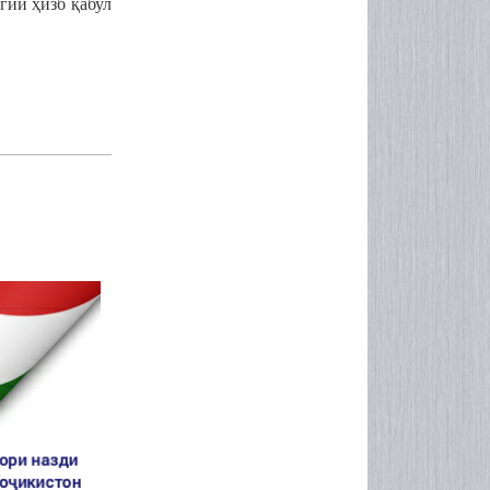
огии
ҳ
изб
қ
абул
н