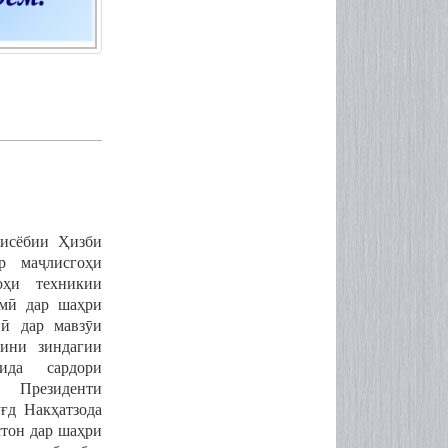
сисёбии
Ҳ
изби
р
ма
ҷ
лисго
ҳ
и
о
ҳ
и
техникии
м
ӣ
дар
ша
ҳ
ри
в
ӣ
дар
мавз
ӯ
и
ини зиндагии
ида сардори
 Президенти
у
ғ
д
Нак
ҳ
атзода
стон
дар
шаҳри