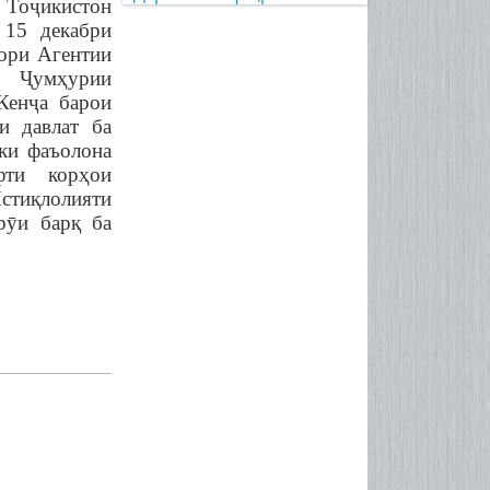
 То
ҷ
икистон
 15 декабри
ори Агентии
 Ҷумҳурии
Кенҷа барои
и давлат ба
ки фаъолона
фти корҳои
тиқлолияти
рӯи барқ ба