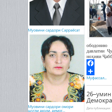
Муовини сардори Сарраёсат
ободонию 
давлатии Ҷ
ноҳияи Ҷабб
Facebook
Муфассал...
Share
26–умин
Демокра
Муовини сардори омори
Дата публикации:
шугли ахоли, демог…